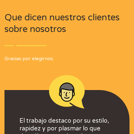
Que dicen nuestros clientes
sobre nosotros
Gracias por elegirnos.
 con el resultado
El trabajo destaco por su estilo,
Excelentes profesi
Muy contentos con 
El trabajo destaco p
to, rapidez y
rapidez y por plasmar lo que
mucha capacidad d
final, buen trato, r
rapidez y por plas