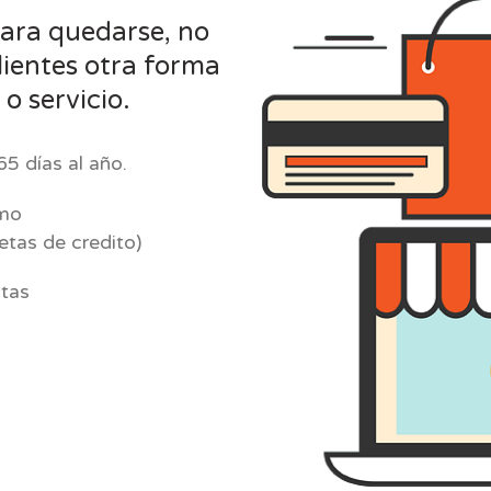
para quedarse, no
clientes otra forma
 o servicio.
65 días al año.
omo
etas de credito)
ntas