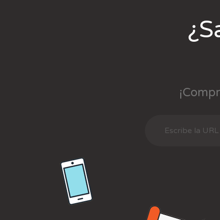
¿S
¡Compr