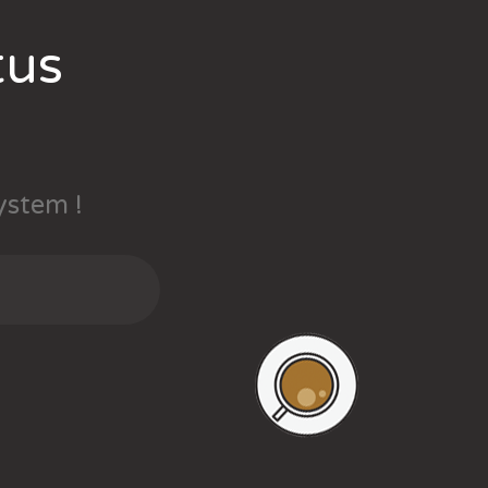
tus
ystem !