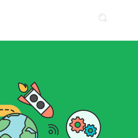
estros Servicios de Servidores
eguridad informática es esencial. En
e salvaguardar tus datos y sistemas
cibernéticas.