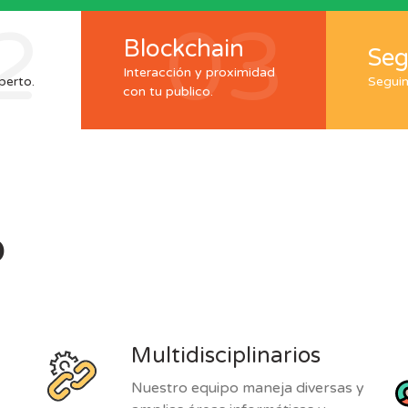
2
03
Blockchain
Seg
Interacción y proximidad
perto.
Seguim
con tu publico.
o
Multidisciplinarios
Nuestro equipo maneja diversas y