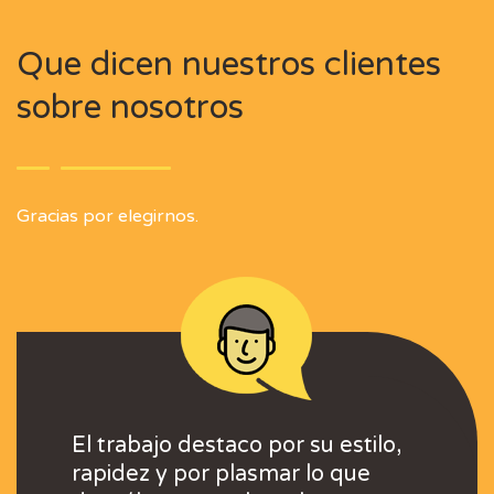
Que dicen nuestros clientes
sobre nosotros
Gracias por elegirnos.
 con el resultado
El trabajo destaco por su estilo,
Excelentes profesi
Muy contentos con 
El trabajo destaco p
to, rapidez y
rapidez y por plasmar lo que
mucha capacidad d
final, buen trato, r
rapidez y por plas