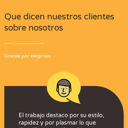
Que dicen nuestros clientes
sobre nosotros
Gracias por elegirnos.
 con el resultado
El trabajo destaco por su estilo,
Excelentes profesi
Muy contentos con 
El trabajo destaco p
to, rapidez y
rapidez y por plasmar lo que
mucha capacidad d
final, buen trato, r
rapidez y por plas